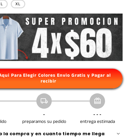
L
XL
 Aqui Para Elegir Colores Envio Gratis y Pagar al
recibir
local_shipping
redeem
-
- - -
dido
preparamos su pedido
entrega estimada
 la compra y en cuanto tiempo me llega