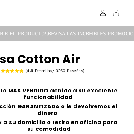
Iniciar
sesión
Carrito
TO!
¡REVISA LAS INCREIBLES PROMOCIONES!
¡ENVIO GRA
a Cotton Air
(
4.9
Estrellas/ 3260 Reseñas)
to MAS VENDIDO debido a su excelente
funcionabilidad
acción GARANTIZADA o le devolvemos el
dinero
 a su domicilio o retiro en oficina para
su comodidad