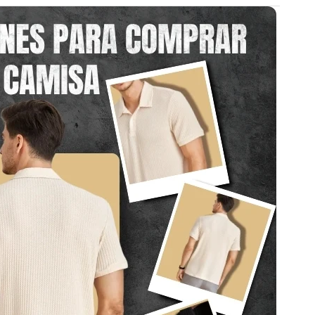
 en el botón verde y selecciona la oferta que
 el formulario con tus datos y envía tu solicitud.
equipo de call center te contactará de inmediato
rmar los detalles de tu pedido.
3 días laborables recibirás tu pedido en la puerta
!