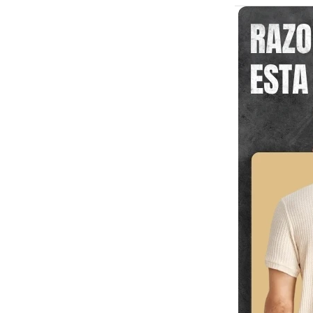
Haz clic
prefieras.
Completa
Nuestro 
para confi
¡En 2 a 
de tu casa