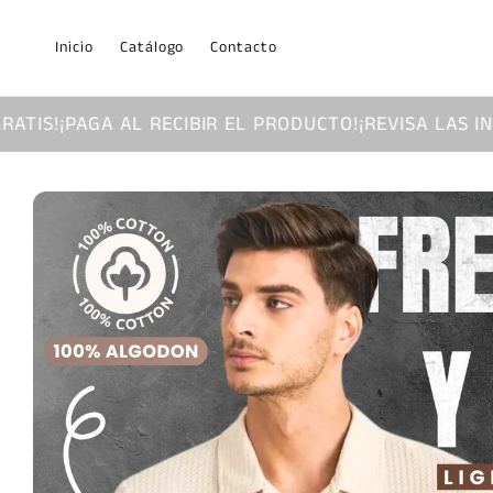
Ir
directamente
al contenido
Inicio
Catálogo
Contacto
L RECIBIR EL PRODUCTO!
¡REVISA LAS INCREIBLES PRO
Ir
directamente
a la
información
del producto