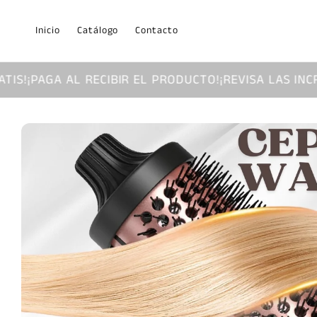
Ir
directamente
al contenido
Inicio
Catálogo
Contacto
L RECIBIR EL PRODUCTO!
¡REVISA LAS INCREIBLES PRO
Ir
directamente
a la
información
del producto