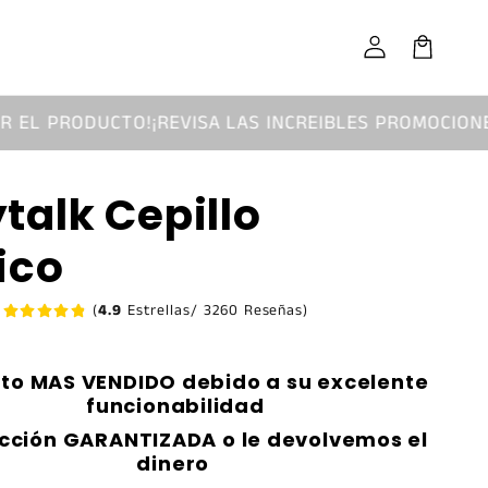
Iniciar
sesión
Carrito
CTO!
¡REVISA LAS INCREIBLES PROMOCIONES!
¡ENVIO GR
alk Cepillo
ico
(
4.9
Estrellas/ 3260 Reseñas)
to MAS VENDIDO debido a su excelente
funcionabilidad
acción GARANTIZADA o le devolvemos el
dinero