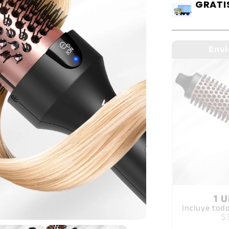
GRATIS
Envi
1 
Incluye todo
$