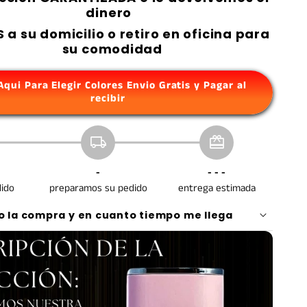
dinero
 a su domicilio o retiro en oficina para
su comodidad
 Aqui Para Elegir Colores Envio Gratis y Pagar al
recibir
local_shipping
redeem
-
- - -
dido
preparamos su pedido
entrega estimada
 la compra y en cuanto tiempo me llega
 en el botón verde y selecciona la oferta que
 el formulario con tus datos y envía tu solicitud.
equipo de call center te contactará de inmediato