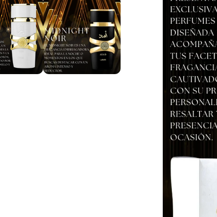
para confi
¡En 2 a 
de tu casa