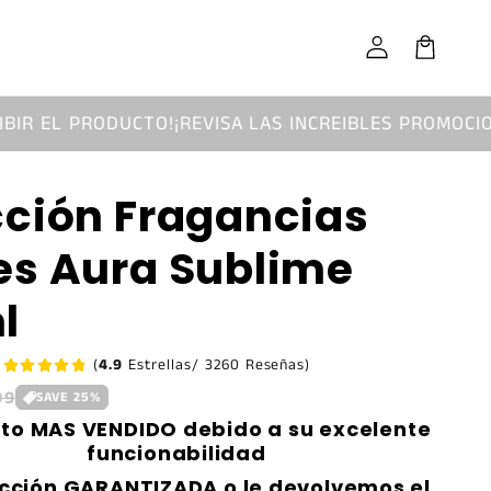
Iniciar
sesión
Carrito
UCTO!
¡REVISA LAS INCREIBLES PROMOCIONES!
¡ENVIO G
cción Fragancias
es Aura Sublime
l
(
4.9
Estrellas/ 3260 Reseñas)
99
SAVE
25
%
to MAS VENDIDO debido a su excelente
funcionabilidad
acción GARANTIZADA o le devolvemos el