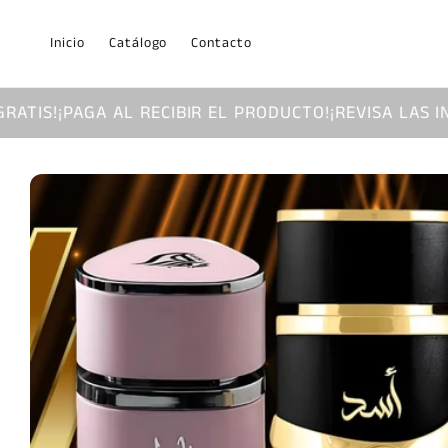
Ir
directamente
al contenido
Inicio
Catálogo
Contacto
AL RECIBIR EL PRODUCTO!
¡REVISA LAS INCREIBLES PR
Ir
directamente
a la
información
del producto