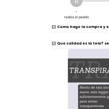
add_shopping_cart
-
realiza el pedido
check_box
Como hago la compra y e
check_box
Que calidad es la tela? s