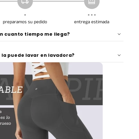
local_shipping
redeem
-
- - -
preparamos su pedido
entrega estimada
n cuanto tiempo me llega?
e la puede lavar en lavadora?