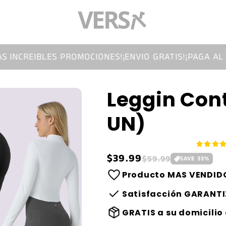
IBLES PROMOCIONES!
¡ENVIO GRATIS!
¡PAGA AL RECIBIR
Leggin Cont
UN)
Precio
$39.99
Precio
$59.99
SAVE
33
%
habitual
de
Producto MAS VENDIDO
oferta
Satisfacción GARANTI
GRATIS a su domicilio