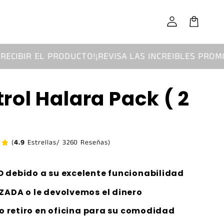
Iniciar
sesión
Carrito
 EL PRODUCTO!
¡REVISA LAS INCREIBLES PROMOCIONES!
rol Halara Pack ( 2
(
4.9
Estrellas/ 3260 Reseñas)
 debido a su excelente funcionabilidad
ZADA o le devolvemos el dinero
 o retiro en oficina para su comodidad