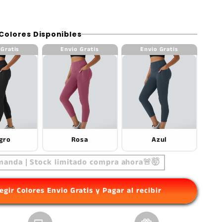
Colores Disponibles
 Gratis
Envio Gratis
Envio Gratis
gro
Rosa
Azul
manda | Stock limitado compra ahora🚨🤯
egir Colores Envio Gratis y Pagar al recibir