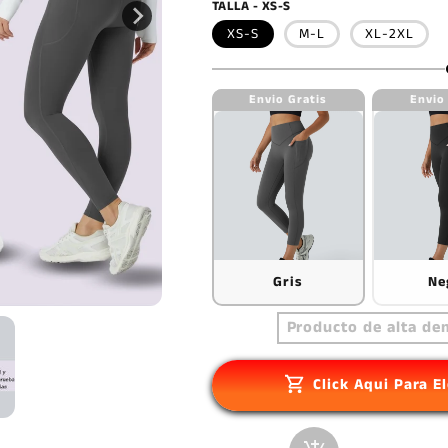
TALLA - XS-S
XS-S
M-L
XL-2XL
Envio Gratis
Envio
Gris
Ne
Producto de alta de
Click Aqui Para El