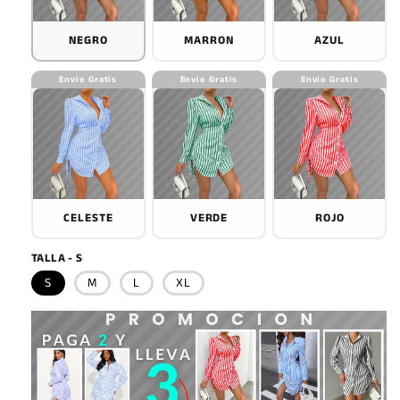
NEGRO
MARRON
AZUL
Envio Gratis
Envio Gratis
Envio Gratis
CELESTE
VERDE
ROJO
TALLA - S
S
M
L
XL